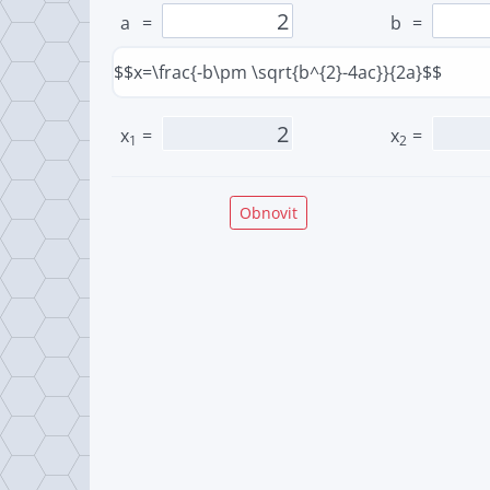
a
=
b
=
$$x=\frac{-b\pm \sqrt{b^{2}-4ac}}{2a}$$
x
=
x
=
1
2