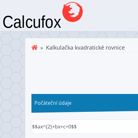
» Kalkulačka kvadratické rovnice
Počáteční údaje
$$ax^{2}+bx+c=0$$