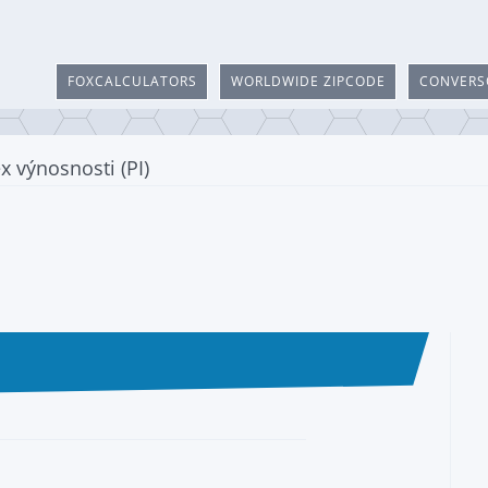
FOXCALCULATORS
WORLDWIDE ZIPCODE
CONVERS
 výnosnosti (PI)