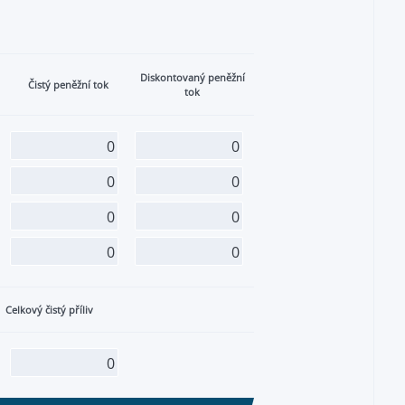
Diskontovaný peněžní
Čistý peněžní tok
tok
Celkový čistý příliv