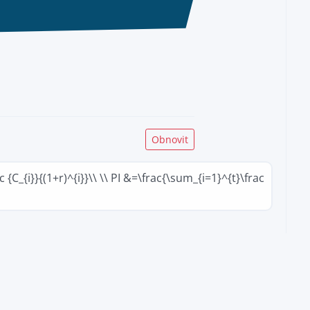
{C_{i}}{(1+r)^{i}}\\ \\ PI &=\frac{\sum_{i=1}^{t}\frac