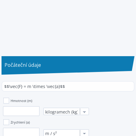
Počáteční údaje
$$\vec{F} = m \times \vec{a}$$
Hmotnost (m)
Zrychlení (a)