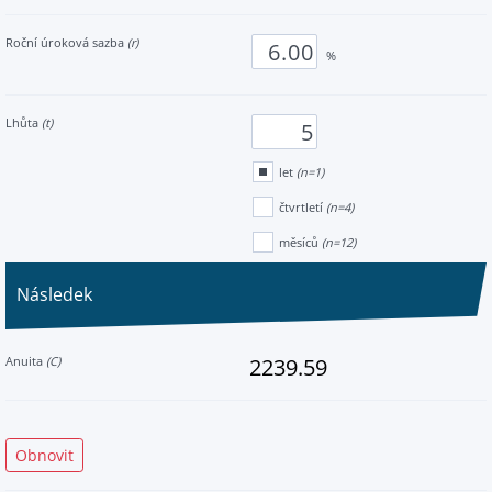
Roční úroková sazba
(r)
%
Lhůta
(t)
let
(n=1)
čtvrtletí
(n=4)
měsíců
(n=12)
Následek
Anuita
(C)