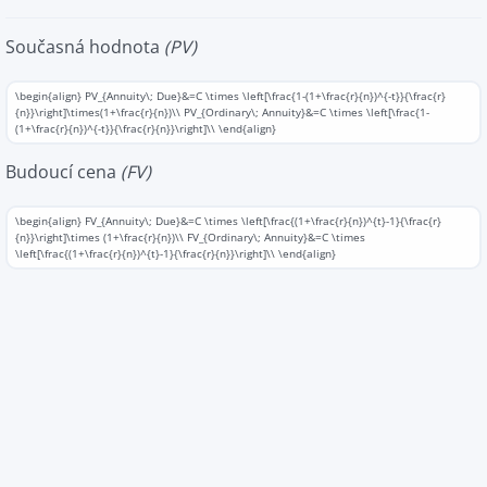
Současná hodnota
(PV)
\begin{align} PV_{Annuity\; Due}&=C \times \left[\frac{1-(1+\frac{r}{n})^{-t}}{\frac{r}
{n}}\right]\times(1+\frac{r}{n})\\ PV_{Ordinary\; Annuity}&=C \times \left[\frac{1-
(1+\frac{r}{n})^{-t}}{\frac{r}{n}}\right]\\ \end{align}
Budoucí cena
(FV)
\begin{align} FV_{Annuity\; Due}&=C \times \left[\frac{(1+\frac{r}{n})^{t}-1}{\frac{r}
{n}}\right]\times (1+\frac{r}{n})\\ FV_{Ordinary\; Annuity}&=C \times
\left[\frac{(1+\frac{r}{n})^{t}-1}{\frac{r}{n}}\right]\\ \end{align}