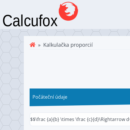
» Kalkulačka proporcií
Počáteční údaje
$$\frac {a}{b} \times \frac {c}{d}\Rightarrow d