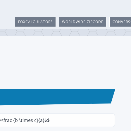
FOXCALCULATORS
WORLDWIDE ZIPCODE
CONVERS
=\frac {b \times c}{a}$$